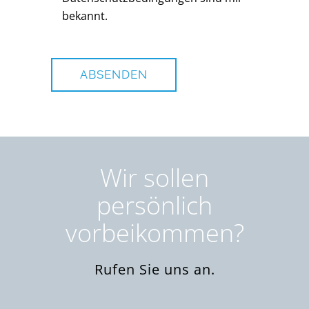
bekannt.
Bitte
lasse
dieses
Feld
leer.
Wir sollen
persönlich
vorbeikommen?
Rufen Sie uns an.